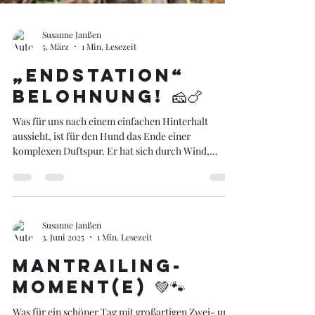
Susanne Janßen
5. März
1 Min. Lesezeit
„Endstation“
Belohnung! 🧀🍗
Was für uns nach einem einfachen Hinterhalt
aussieht, ist für den Hund das Ende einer
komplexen Duftspur. Er hat sich durch Wind,
andere Gerüche und Ablenkungen gekämpft, um
genau hier zu landen. Mantrailing ist die perfekte
Mischung aus: ✅ Mentaler Auslastung ✅ Aufbau
von Selbstbewusstsein ✅ Vertiefung der Bindung
Susanne Janßen
3. Juni 2025
1 Min. Lesezeit