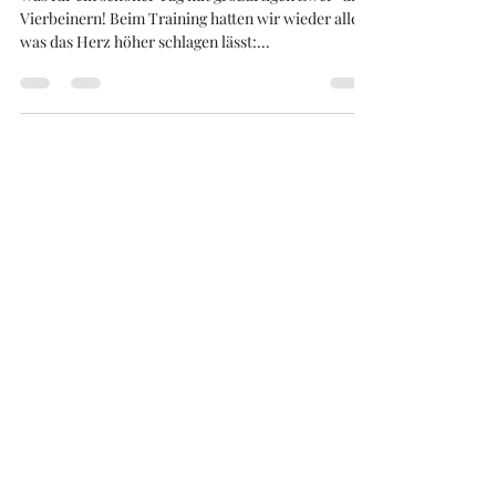
Mantrailing-
Moment(e) 💚🐾
Was für ein schöner Tag mit großartigen Zwei- und
Vierbeinern! Beim Training hatten wir wieder alles,
was das Herz höher schlagen lässt:...