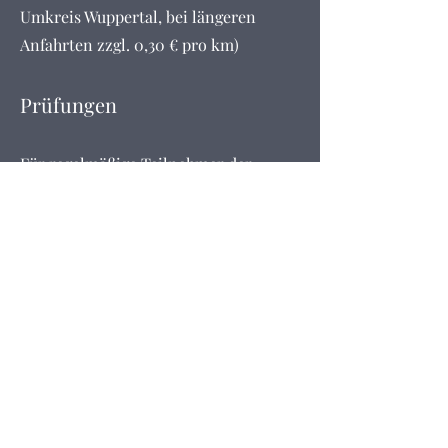
Umkreis Wuppertal, bei längeren
Anfahrten zzgl. 0,30 € pro km)
Prüfungen
Für regelmäßige Teilnehmer der
Trainingsgruppen besteht die
Möglichkeit an einer Prüfung
teilzunehmen. Insgesamt gibt es 6
Stufen. Die Details und Anforderungen
werden im Training besprochen.
Die Prüfungen bieten eine tolle
Möglichkeit zu schauen wo man mit
seinem Hund steht, unter ganz
anderen Bedingungen als im
Training. Zwei Prüfer beurteilen