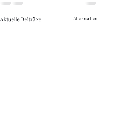
Aktuelle Beiträge
Alle ansehen
Mantrail
Moment(e)